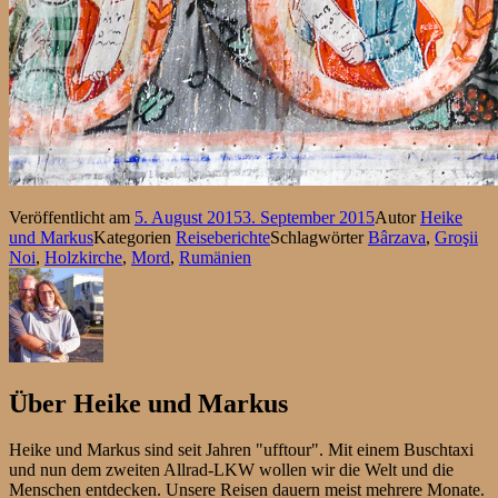
Veröffentlicht am
5. August 2015
3. September 2015
Autor
Heike
und Markus
Kategorien
Reiseberichte
Schlagwörter
Bârzava
,
Groşii
Noi
,
Holzkirche
,
Mord
,
Rumänien
Über
Heike und Markus
Heike und Markus sind seit Jahren "ufftour". Mit einem Buschtaxi
und nun dem zweiten Allrad-LKW wollen wir die Welt und die
Menschen entdecken. Unsere Reisen dauern meist mehrere Monate.