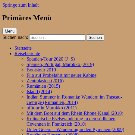
Springe zum Inhalt
Primäres Menü
ufftour.de – Aktiv unterwegs
Menü
Suchen nach:
Startseite
Reiseberichte
Spanien-Tour 2020 (J+S)
Spanien, Portugal, Marokko (2019)
Bootstour 2019
Flip auf Probefahrt mit neuer Kabine
Zentralasien (2016)
Rumänien (2015)
Island (2014)
Indian Summer in Romania: Wandern im Trascau-
Gebirge (Rumänien, 2014)
ufftour in Marokko (2011)
Mit dem Boot auf dem Rhein-Rhone-Kanal (2010)
Kulinarische Eselswanderung in den südlichen
Cevennen in Frankreich (2010)
Unter Geiern – Wanderung in den Pyrenäen (2009)
Rumänien/Karpaten (2008)