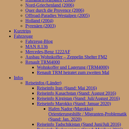
Nord-Griechenland (2006)
Quer durch die Provence (2006)
Offroad-Paradies Westalpen (2005)
Holland (2004)
Pyrenäen (2003)
Kurztrips
Fahrzeuge
Fahrzeug-Blog
MAN 8.136
Mercedes-Benz 1222AF
Ausbau Wohnkoffer – Zeppelin Shelter FM2
Renault TRM4000
Wohnkoffer und Lagerung (TRM4000)
Renault TRM heiratet zum zweiten Mal
Infos
Reiseinfos (Länder)
Reiseinfo Iran (Stand: Mai 2016)
Reiseinfo Kasachstan (Stand: August 2016)
Reiseinfo Kirgistan (Stand: Juli/August 2016)
Reiseinfo Marokko (Stand: Januar 2020)
Hafen Nador (Marokko)
Orientierungshilfe / Migranten-Problematik
(Stand: Jan. 2020)
Reiseinfo Tadschikistan (Stand Juni/Juli 2016)