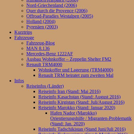
Nord-Griechenland (2006)
Quer durch die Provence (2006)
Offroad-Paradies Westalpen (2005)
Holland (2004)
Pyrenäen (2003)
Kurztrips
Fahrzeuge
Fahrzeug-Blog
MAN 8.136
Mercedes-Benz 1222AF
Ausbau Wohnkoffer – Zeppelin Shelter FM2
Renault TRM4000
Wohnkoffer und Lagerung (TRM4000)
Renault TRM heiratet zum zweiten Mal
Infos
Reiseinfos (Länder)
Reiseinfo Iran (Stand: Mai 2016)
Reiseinfo Kasachstan (Stand: August 2016)
Reiseinfo Kirgistan (Stand: Juli/August 2016)
Reiseinfo Marokko (Stand: Januar 2020)
Hafen Nador (Marokko)
Orientierungshilfe / Migranten-Problematik
(Stand: Jan. 2020)
Reiseinfo Tadschikistan (Stand Juni/Juli 2016)