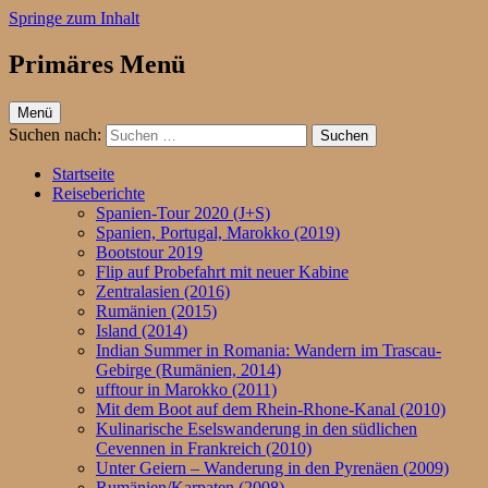
Springe zum Inhalt
Primäres Menü
ufftour.de – Aktiv unterwegs
Menü
Suchen nach:
Startseite
Reiseberichte
Spanien-Tour 2020 (J+S)
Spanien, Portugal, Marokko (2019)
Bootstour 2019
Flip auf Probefahrt mit neuer Kabine
Zentralasien (2016)
Rumänien (2015)
Island (2014)
Indian Summer in Romania: Wandern im Trascau-
Gebirge (Rumänien, 2014)
ufftour in Marokko (2011)
Mit dem Boot auf dem Rhein-Rhone-Kanal (2010)
Kulinarische Eselswanderung in den südlichen
Cevennen in Frankreich (2010)
Unter Geiern – Wanderung in den Pyrenäen (2009)
Rumänien/Karpaten (2008)