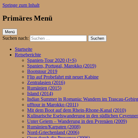
Springe zum Inhalt
Primäres Menü
ufftour.de – Aktiv unterwegs
Menü
Suchen nach:
Startseite
Reiseberichte
Spanien-Tour 2020 (J+S)
Spanien, Portugal, Marokko (2019)
Bootstour 2019
Flip auf Probefahrt mit neuer Kabine
Zentralasien (2016)
Rumänien (2015)
Island (2014)
Indian Summer in Romania: Wandern im Trascau-Gebirg
ufftour in Marokko (2011)
Mit dem Boot auf dem Rhein-Rhone-Kanal (2010)
Kulinarische Eselswanderung in den südlichen Cevennen
Unter Geiern – Wanderung in den Pyrenäen (2009)
Rumänien/Karpaten (2008)
Nord-Griechenland (2006)
Quer durch die Provence (2006)