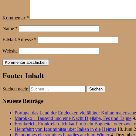
Kommentar
*
Name
*
E-Mail-Adresse
*
Website
Footer Inhalt
Suchen nach:
Neueste Beiträge
Portugal das Land der Entdecker, vielfältiger Kultur, malerisc
Marokko – Tausend und eine Nacht Djellaba, Fes und Tajine
9
Fronkreich, Fronkreich. Ich kauf‘ mir ein Baguette, oder zwei o
Heimfahrt von Igouminitsa über Italien in die Heimat
18. Juni 
Peloponnes ein sonniges Paradies auch im Winter
4. Dezember