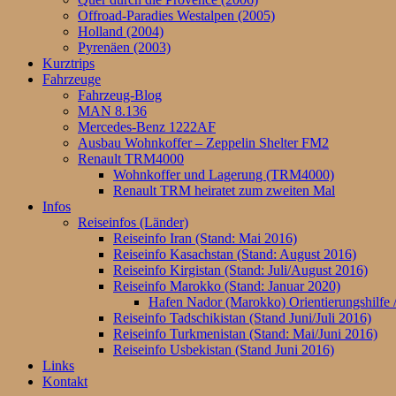
Offroad-Paradies Westalpen (2005)
Holland (2004)
Pyrenäen (2003)
Kurztrips
Fahrzeuge
Fahrzeug-Blog
MAN 8.136
Mercedes-Benz 1222AF
Ausbau Wohnkoffer – Zeppelin Shelter FM2
Renault TRM4000
Wohnkoffer und Lagerung (TRM4000)
Renault TRM heiratet zum zweiten Mal
Infos
Reiseinfos (Länder)
Reiseinfo Iran (Stand: Mai 2016)
Reiseinfo Kasachstan (Stand: August 2016)
Reiseinfo Kirgistan (Stand: Juli/August 2016)
Reiseinfo Marokko (Stand: Januar 2020)
Hafen Nador (Marokko) Orientierungshilfe /
Reiseinfo Tadschikistan (Stand Juni/Juli 2016)
Reiseinfo Turkmenistan (Stand: Mai/Juni 2016)
Reiseinfo Usbekistan (Stand Juni 2016)
Links
Kontakt