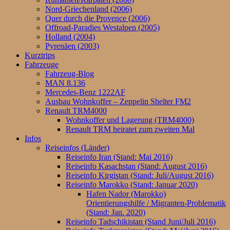
Nord-Griechenland (2006)
Quer durch die Provence (2006)
Offroad-Paradies Westalpen (2005)
Holland (2004)
Pyrenäen (2003)
Kurztrips
Fahrzeuge
Fahrzeug-Blog
MAN 8.136
Mercedes-Benz 1222AF
Ausbau Wohnkoffer – Zeppelin Shelter FM2
Renault TRM4000
Wohnkoffer und Lagerung (TRM4000)
Renault TRM heiratet zum zweiten Mal
Infos
Reiseinfos (Länder)
Reiseinfo Iran (Stand: Mai 2016)
Reiseinfo Kasachstan (Stand: August 2016)
Reiseinfo Kirgistan (Stand: Juli/August 2016)
Reiseinfo Marokko (Stand: Januar 2020)
Hafen Nador (Marokko)
Orientierungshilfe / Migranten-Problematik
(Stand: Jan. 2020)
Reiseinfo Tadschikistan (Stand Juni/Juli 2016)