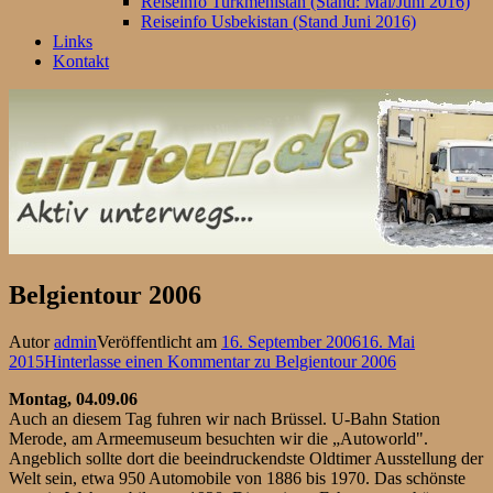
Reiseinfo Turkmenistan (Stand: Mai/Juni 2016)
Reiseinfo Usbekistan (Stand Juni 2016)
Links
Kontakt
Belgientour 2006
Autor
admin
Veröffentlicht am
16. September 2006
16. Mai
2015
Hinterlasse einen Kommentar
zu Belgientour 2006
Montag, 04.09.06
Auch an diesem Tag fuhren wir nach Brüssel. U-Bahn Station
Merode, am Armeemuseum besuchten wir die „Autoworld".
Angeblich sollte dort die beeindruckendste Oldtimer Ausstellung der
Welt sein, etwa 950 Automobile von 1886 bis 1970. Das schönste