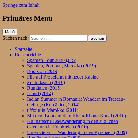
Springe zum Inhalt
Primäres Menü
ufftour.de – Aktiv unterwegs
Menü
Suchen nach:
Startseite
Reiseberichte
Spanien-Tour 2020 (J+S)
Spanien, Portugal, Marokko (2019)
Bootstour 2019
Flip auf Probefahrt mit neuer Kabine
Zentralasien (2016)
Rumänien (2015)
Island (2014)
Indian Summer in Romania: Wandern im Trascau-
Gebirge (Rumänien, 2014)
ufftour in Marokko (2011)
Mit dem Boot auf dem Rhein-Rhone-Kanal (2010)
Kulinarische Eselswanderung in den südlichen
Cevennen in Frankreich (2010)
Unter Geiern – Wanderung in den Pyrenäen (2009)
Rumänien/Karpaten (2008)