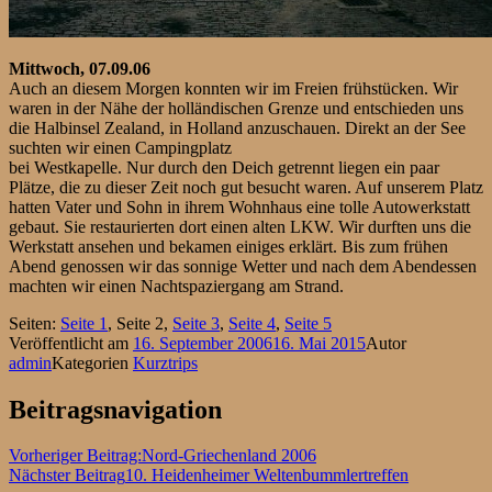
Mittwoch, 07.09.06
Auch an diesem Morgen konnten wir im Freien frühstücken. Wir
waren in der Nähe der holländischen Grenze und entschieden uns
die Halbinsel Zealand, in Holland anzuschauen. Direkt an der See
suchten wir einen Campingplatz
bei Westkapelle. Nur durch den Deich getrennt liegen ein paar
Plätze, die zu dieser Zeit noch gut besucht waren. Auf unserem Platz
hatten Vater und Sohn in ihrem Wohnhaus eine tolle Autowerkstatt
gebaut. Sie restaurierten dort einen alten LKW. Wir durften uns die
Werkstatt ansehen und bekamen einiges erklärt. Bis zum frühen
Abend genossen wir das sonnige Wetter und nach dem Abendessen
machten wir einen Nachtspaziergang am Strand.
Seiten:
Seite
1
,
Seite
2
,
Seite
3
,
Seite
4
,
Seite
5
Veröffentlicht am
16. September 2006
16. Mai 2015
Autor
admin
Kategorien
Kurztrips
Beitragsnavigation
Vorheriger Beitrag:
Nord-Griechenland 2006
Nächster Beitrag
10. Heidenheimer Weltenbummlertreffen