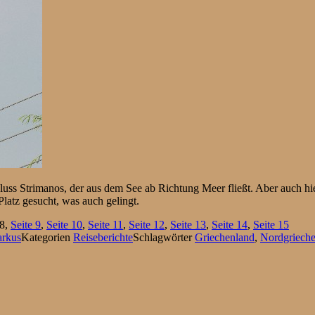
uss Strimanos, der aus dem See ab Richtung Meer fließt. Aber auch hie
Platz gesucht, was auch gelingt.
8
,
Seite
9
,
Seite
10
,
Seite
11
,
Seite
12
,
Seite
13
,
Seite
14
,
Seite
15
arkus
Kategorien
Reiseberichte
Schlagwörter
Griechenland
,
Nordgriech