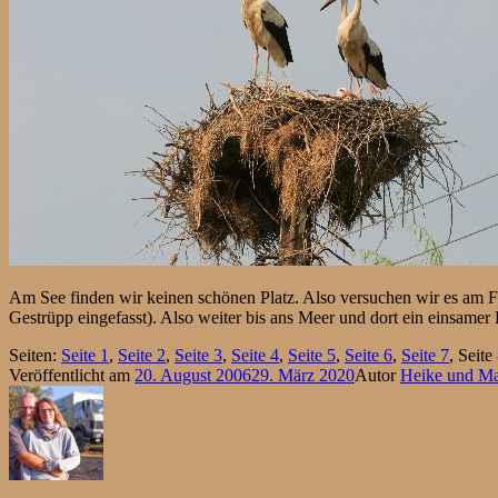
Am See finden wir keinen schönen Platz. Also versuchen wir es am Fl
Gestrüpp eingefasst). Also weiter bis ans Meer und dort ein einsamer 
Seiten:
Seite
1
,
Seite
2
,
Seite
3
,
Seite
4
,
Seite
5
,
Seite
6
,
Seite
7
,
Seite
Veröffentlicht am
20. August 2006
29. März 2020
Autor
Heike und M