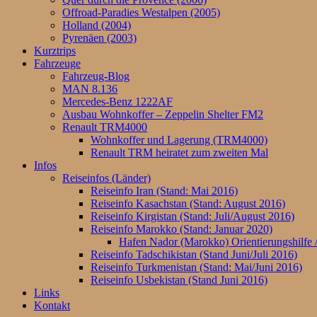
Offroad-Paradies Westalpen (2005)
Holland (2004)
Pyrenäen (2003)
Kurztrips
Fahrzeuge
Fahrzeug-Blog
MAN 8.136
Mercedes-Benz 1222AF
Ausbau Wohnkoffer – Zeppelin Shelter FM2
Renault TRM4000
Wohnkoffer und Lagerung (TRM4000)
Renault TRM heiratet zum zweiten Mal
Infos
Reiseinfos (Länder)
Reiseinfo Iran (Stand: Mai 2016)
Reiseinfo Kasachstan (Stand: August 2016)
Reiseinfo Kirgistan (Stand: Juli/August 2016)
Reiseinfo Marokko (Stand: Januar 2020)
Hafen Nador (Marokko) Orientierungshilfe /
Reiseinfo Tadschikistan (Stand Juni/Juli 2016)
Reiseinfo Turkmenistan (Stand: Mai/Juni 2016)
Reiseinfo Usbekistan (Stand Juni 2016)
Links
Kontakt