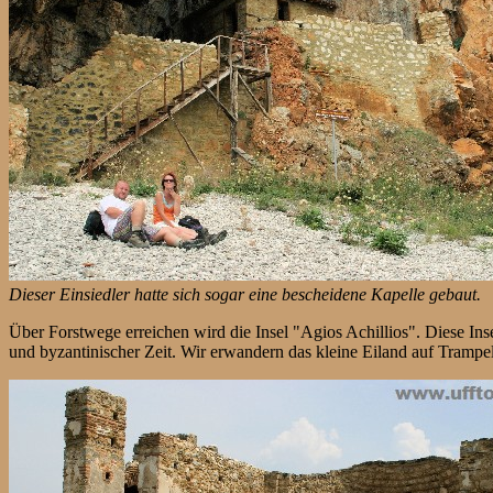
Dieser Einsiedler hatte sich sogar eine bescheidene Kapelle gebaut.
Über Forstwege erreichen wird die Insel "Agios Achillios". Diese Inse
und byzantinischer Zeit. Wir erwandern das kleine Eiland auf Trampe