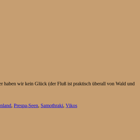
r haben wir kein Glück (der Fluß ist praktisch überall von Wald und
enland
,
Prespa-Seen
,
Samothraki
,
Vikos