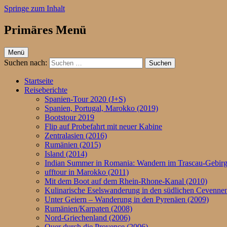
Springe zum Inhalt
Primäres Menü
ufftour.de – Aktiv unterwegs
Menü
Suchen nach:
Startseite
Reiseberichte
Spanien-Tour 2020 (J+S)
Spanien, Portugal, Marokko (2019)
Bootstour 2019
Flip auf Probefahrt mit neuer Kabine
Zentralasien (2016)
Rumänien (2015)
Island (2014)
Indian Summer in Romania: Wandern im Trascau-Gebirg
ufftour in Marokko (2011)
Mit dem Boot auf dem Rhein-Rhone-Kanal (2010)
Kulinarische Eselswanderung in den südlichen Cevennen
Unter Geiern – Wanderung in den Pyrenäen (2009)
Rumänien/Karpaten (2008)
Nord-Griechenland (2006)
Quer durch die Provence (2006)