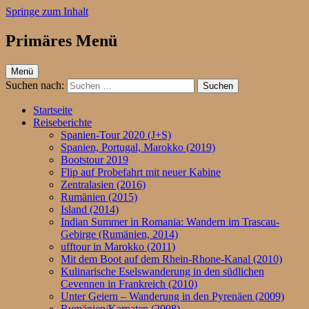
Springe zum Inhalt
Primäres Menü
ufftour.de – Aktiv unterwegs
Menü
Suchen nach:
Startseite
Reiseberichte
Spanien-Tour 2020 (J+S)
Spanien, Portugal, Marokko (2019)
Bootstour 2019
Flip auf Probefahrt mit neuer Kabine
Zentralasien (2016)
Rumänien (2015)
Island (2014)
Indian Summer in Romania: Wandern im Trascau-
Gebirge (Rumänien, 2014)
ufftour in Marokko (2011)
Mit dem Boot auf dem Rhein-Rhone-Kanal (2010)
Kulinarische Eselswanderung in den südlichen
Cevennen in Frankreich (2010)
Unter Geiern – Wanderung in den Pyrenäen (2009)
Rumänien/Karpaten (2008)