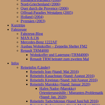
Nord-Griechenland (2006)
Quer durch die Provence (2006)
Offroad-Paradies Westalpen (2005)
Holland (2004)
Pyrenäen (2003)
Kurztrips
Fahrzeuge
Fahrzeug-Blog
MAN 8.136
Mercedes-Benz 1222AF
Ausbau Wohnkoffer – Zeppelin Shelter FM2
Renault TRM4000
Wohnkoffer und Lagerung (TRM4000)
Renault TRM heiratet zum zweiten Mal
Infos
Reiseinfos (Länder)
Reiseinfo Iran (Stand: Mai 2016)
Reiseinfo Kasachstan (Stand: August 2016)
Reiseinfo Kirgistan (Stand: Juli/August 2016)
Reiseinfo Marokko (Stand: Januar 2020)
Hafen Nador (Marokko)
Orientierungshilfe / Migranten-Problematik
(Stand: Jan. 2020)
Reiseinfo Tadschikistan (Stand Juni/Juli 2016)