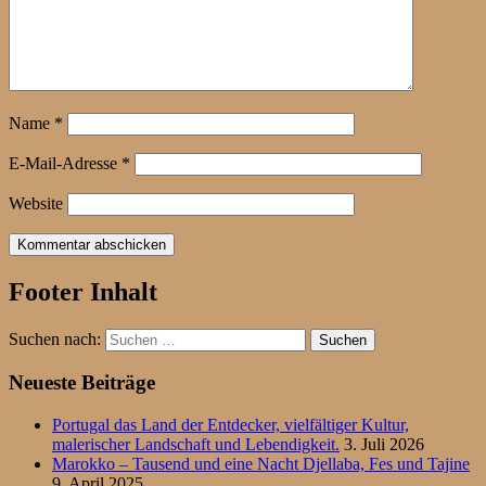
Name
*
E-Mail-Adresse
*
Website
Footer Inhalt
Suchen nach:
Neueste Beiträge
Portugal das Land der Entdecker, vielfältiger Kultur,
malerischer Landschaft und Lebendigkeit.
3. Juli 2026
Marokko – Tausend und eine Nacht Djellaba, Fes und Tajine
9. April 2025