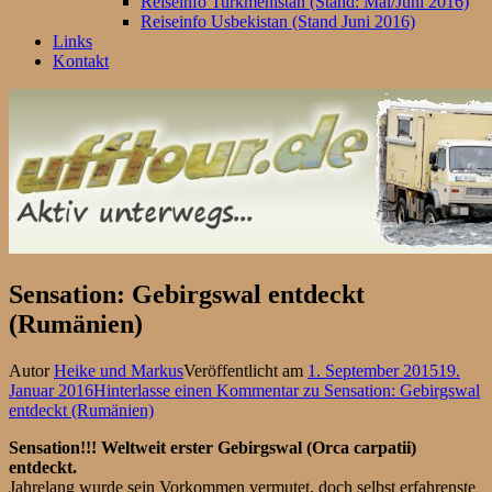
Reiseinfo Turkmenistan (Stand: Mai/Juni 2016)
Reiseinfo Usbekistan (Stand Juni 2016)
Links
Kontakt
Sensation: Gebirgswal entdeckt
(Rumänien)
Autor
Heike und Markus
Veröffentlicht am
1. September 2015
19.
Januar 2016
Hinterlasse einen Kommentar
zu Sensation: Gebirgswal
entdeckt (Rumänien)
Sensation!!! Weltweit erster Gebirgswal (Orca carpatii)
entdeckt.
Jahrelang wurde sein Vorkommen vermutet, doch selbst erfahrenste