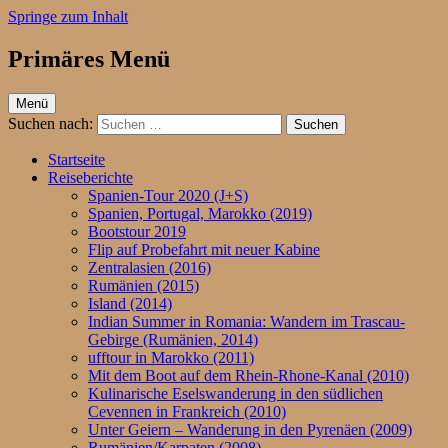
Springe zum Inhalt
Primäres Menü
ufftour.de – Aktiv unterwegs
Menü
Suchen nach:
Startseite
Reiseberichte
Spanien-Tour 2020 (J+S)
Spanien, Portugal, Marokko (2019)
Bootstour 2019
Flip auf Probefahrt mit neuer Kabine
Zentralasien (2016)
Rumänien (2015)
Island (2014)
Indian Summer in Romania: Wandern im Trascau-
Gebirge (Rumänien, 2014)
ufftour in Marokko (2011)
Mit dem Boot auf dem Rhein-Rhone-Kanal (2010)
Kulinarische Eselswanderung in den südlichen
Cevennen in Frankreich (2010)
Unter Geiern – Wanderung in den Pyrenäen (2009)
Rumänien/Karpaten (2008)