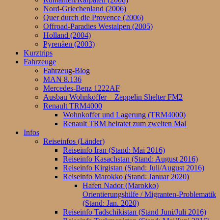
Nord-Griechenland (2006)
Quer durch die Provence (2006)
Offroad-Paradies Westalpen (2005)
Holland (2004)
Pyrenäen (2003)
Kurztrips
Fahrzeuge
Fahrzeug-Blog
MAN 8.136
Mercedes-Benz 1222AF
Ausbau Wohnkoffer – Zeppelin Shelter FM2
Renault TRM4000
Wohnkoffer und Lagerung (TRM4000)
Renault TRM heiratet zum zweiten Mal
Infos
Reiseinfos (Länder)
Reiseinfo Iran (Stand: Mai 2016)
Reiseinfo Kasachstan (Stand: August 2016)
Reiseinfo Kirgistan (Stand: Juli/August 2016)
Reiseinfo Marokko (Stand: Januar 2020)
Hafen Nador (Marokko)
Orientierungshilfe / Migranten-Problematik
(Stand: Jan. 2020)
Reiseinfo Tadschikistan (Stand Juni/Juli 2016)