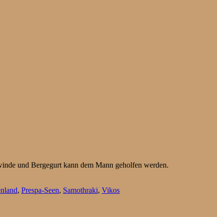
eilwinde und Bergegurt kann dem Mann geholfen werden.
enland
,
Prespa-Seen
,
Samothraki
,
Vikos