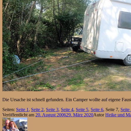
Die Ursache ist schnell gefunden. Ein Camper wollte auf eigene Fa
Seiten:
Seite
1
,
Seite
2
,
Seite
3
,
Seite
4
,
Seite
5
,
Seite
6
,
Seite
7
,
Seite
Veröffentlicht am
20. August 2006
29. März 2020
Autor
Heike und M