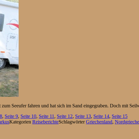
ust zum Seeufer fahren und hat sich im Sand eingegraben. Doch mit S
8
,
Seite
9
,
Seite
10
,
Seite
11
,
Seite
12
,
Seite
13
,
Seite
14
,
Seite
15
arkus
Kategorien
Reiseberichte
Schlagwörter
Griechenland
,
Nordgriech