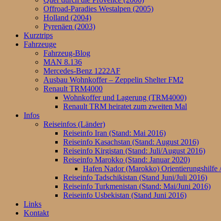
Offroad-Paradies Westalpen (2005)
Holland (2004)
Pyrenäen (2003)
Kurztrips
Fahrzeuge
Fahrzeug-Blog
MAN 8.136
Mercedes-Benz 1222AF
Ausbau Wohnkoffer – Zeppelin Shelter FM2
Renault TRM4000
Wohnkoffer und Lagerung (TRM4000)
Renault TRM heiratet zum zweiten Mal
Infos
Reiseinfos (Länder)
Reiseinfo Iran (Stand: Mai 2016)
Reiseinfo Kasachstan (Stand: August 2016)
Reiseinfo Kirgistan (Stand: Juli/August 2016)
Reiseinfo Marokko (Stand: Januar 2020)
Hafen Nador (Marokko) Orientierungshilfe /
Reiseinfo Tadschikistan (Stand Juni/Juli 2016)
Reiseinfo Turkmenistan (Stand: Mai/Juni 2016)
Reiseinfo Usbekistan (Stand Juni 2016)
Links
Kontakt