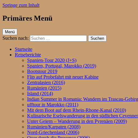
Springe zum Inhalt
Primäres Menü
ufftour.de – Aktiv unterwegs
Menü
Suchen nach:
Startseite
Reiseberichte
Spanien-Tour 2020 (J+S)
Spanien, Portugal, Marokko (2019)
Bootstour 2019
Flip auf Probefahrt mit neuer Kabine
Zentralasien (2016)
Rumänien (2015)
Island (2014)
Indian Summer in Romania: Wandern im Trascau-Gebirg
ufftour in Marokko (2011)
Mit dem Boot auf dem Rhein-Rhone-Kanal (2010)
Kulinarische Eselswanderung in den südlichen Cevennen
Unter Geiern – Wanderung in den Pyrenäen (2009)
Rumänien/Karpaten (2008)
Nord-Griechenland (2006)
Quer durch die Provence (2006)